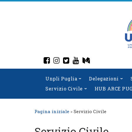
Skip
to
content
fab fa-facebook-square
fab fa-instagram
fab fa-twitter-square
fab fa-youtube
fab fa-medium
Unpli Puglia
Delegazioni
Servizio Civile
HUB ARCE PU
Pagina iniziale
»
Servizio Civile
Servizio Civile