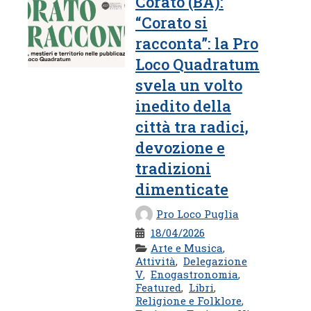
Corato (BA):
presentata per la
“Corato si
rassegna “Brisighella
sotto le ...
racconta”: la Pro
Loco Quadratum
svela un volto
inedito della
città tra radici,
devozione e
tradizioni
dimenticate
Pro Loco Puglia
18/04/2026
Arte e Musica
,
Attività
,
Delegazione
V
,
Enogastronomia
,
Featured
,
Libri
,
Religione e Folklore
,