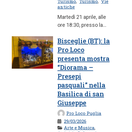
Turismo
,
Turismo
,
Vie
antiche
Martedì 21 aprile, alle
ore 18:30, presso la
Biblioteca Comunale, la
Bisceglie (BT): la
presentazione di
Pro Loco
nuove ...
presenta mostra
“Diorama –
Presepi
pasquali” nella
Basilica di san
Giuseppe
Pro Loco Puglia
29/03/2026
Arte e Musica
,