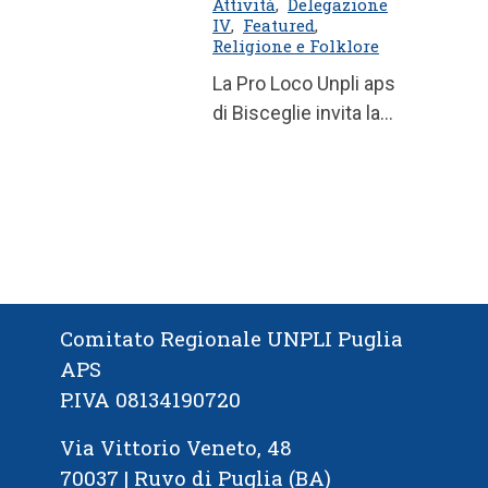
Attività
,
Delegazione
IV
,
Featured
,
Religione e Folklore
La Pro Loco Unpli aps
di Bisceglie invita la
cittadinanza, le
Istituzioni e le
Associazioni del ...
Comitato Regionale UNPLI Puglia
APS
P.IVA 08134190720
Via Vittorio Veneto, 48
70037 | Ruvo di Puglia (BA)