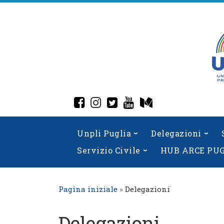
Skip
to
content
fab fa-facebook-square
fab fa-instagram
fab fa-twitter-square
fab fa-youtube
fab fa-medium
Unpli Puglia
Delegazioni
Servizio Civile
HUB ARCE PU
Pagina iniziale
»
Delegazioni
Delegazioni