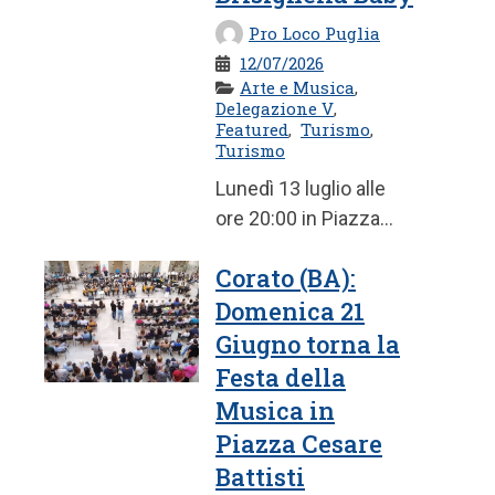
Pro Loco Puglia
12/07/2026
Arte e Musica
,
Delegazione V
,
Featured
,
Turismo
,
Turismo
​Lunedì 13 luglio alle
ore 20:00 in Piazza
Sedile a Corato, un
Corato (BA):
nuovo appuntamento
Domenica 21
della rassegna ...
Giugno torna la
Festa della
Musica in
Piazza Cesare
Battisti