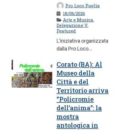
Pro Loco Puglia
18/06/2026
Arte e Musica
,
Delegazione V
,
Featured
L’iniziativa organizzata
dalla Pro Loco
Quadratum in
Corato (BA): Al
collaborazione con
Museo della
l’Istituto Comprensivo
...
Città e del
Territorio arriva
“Policromie
dell’anima”: la
mostra
antologica in