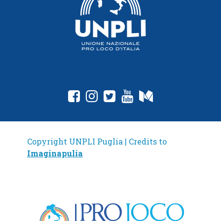
fab fa-facebook-square
fab fa-instagram
fab fa-twitter-square
fab fa-youtube
fab fa-medium
Copyright UNPLI Puglia | Credits to
Imaginapulia