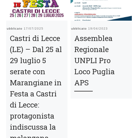
Pubblicato
17/07/2025
Pubblicato
19/04/2023
Pu
Castri di Lecce
Assemblea
(LE) – Dal 25 al
Regionale
29 luglio 5
UNPLI Pro
serate con
Loco Puglia
Marangiane in
APS
Festa a Castri
di Lecce:
protagonista
indiscussa la
melanzana