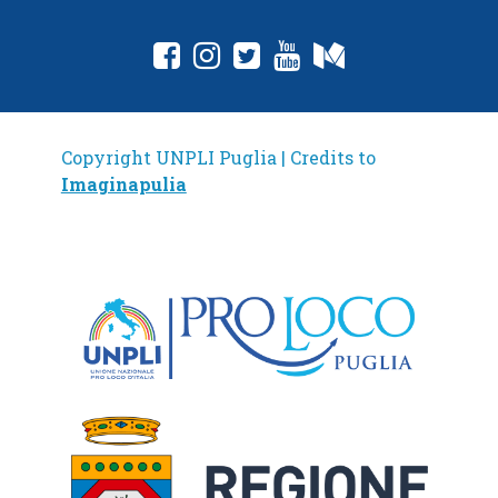
fab fa-facebook-square
fab fa-instagram
fab fa-twitter-square
fab fa-youtube
fab fa-medium
Copyright UNPLI Puglia | Credits to
Imaginapulia