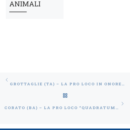
ANIMALI
Navigazione articoli
Articolo precedente
GROTTAGLIE (TA) – LA PRO LOCO IN ONORE DI S. CIRO
RITORNA ALLA LISTA
Ar
CORATO (BA) – LA PRO LOCO “QUADRATUM” LANCIA LA 2A EDIZIONE DE “IL PENDÌO” JUNIOR