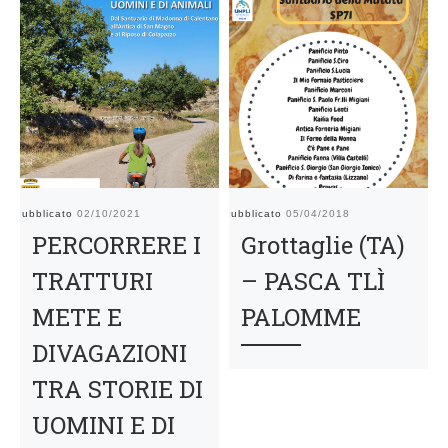
Pubblicato
02/10/2021
Pubblicato
05/04/2018
Pu
PERCORRERE I
Grottaglie (TA)
TRATTURI
– PASCA TLÌ
METE E
PALOMME
DIVAGAZIONI
TRA STORIE DI
UOMINI E DI