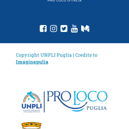
fab fa-facebook-square
fab fa-instagram
fab fa-twitter-square
fab fa-youtube
fab fa-medium
Copyright UNPLI Puglia | Credits to
Imaginapulia