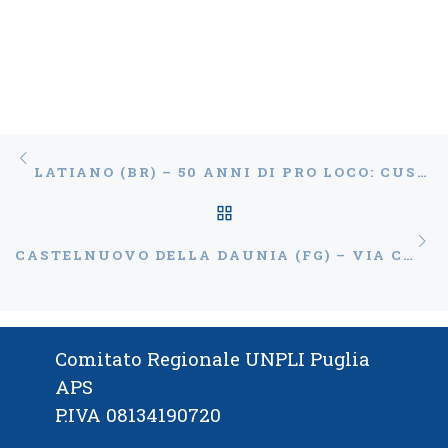
Navigazione articoli
Articolo precedente
LATIANO (BR) – 50 ANNI DI PRO LOCO: CUSTODIRE PER COSTRUIRE IL FUTURO
RITORNA ALLA LISTA
Ar
CASTELNUOVO DELLA DAUNIA (FG) – VIA CRUCIS VIVENTE
Comitato Regionale UNPLI Puglia
APS
P.IVA 08134190720