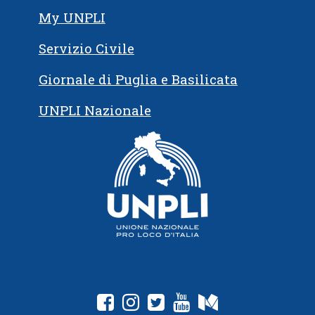
My UNPLI
Servizio Civile
Giornale di Puglia e Basilicata
UNPLI Nazionale
fab fa-facebook-square
fab fa-instagram
fab fa-twitter-square
fab fa-youtube
fab fa-medium