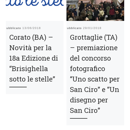
Pubblicato
13/06/2018
Pubblicato
29/01/2018
Pu
Corato (BA) –
Grottaglie (TA)
Novità per la
– premiazione
18a Edizione di
del concorso
“Brisighella
fotografico
sotto le stelle”
“Uno scatto per
San Ciro” e “Un
disegno per
San Ciro”