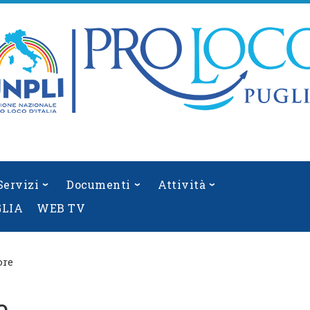
Servizi
Documenti
Attività
GLIA
WEB TV
ore
e