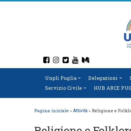
Skip
to
content
fab fa-facebook-square
fab fa-instagram
fab fa-twitter-square
fab fa-youtube
fab fa-medium
Unpli Puglia
Delegazioni
Servizio Civile
HUB ARCE PU
Pagina iniziale
»
»
Religione e Folkl
Attività
Religione e Folklor