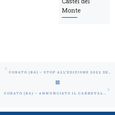
Castel del
Monte
Navigazione articoli
Articolo precedente
CORATO (BA) – STOP ALL’EDIZIONE 2022 DEL “CARNEVALE CORATINO”
RITORNA ALLA LISTA
Ar
CORATO (BA) – ANNUNCIATO IL CARNEVALE CORATINO 2023: PERCHÉ “SIAMO TAGLIATI PER IL CARNEVALE”