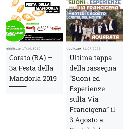
Pubblicato
17/10/2019
Pubblicato
31/07/2021
Pu
Corato (BA) –
Ultima tappa
3a Festa della
della rassegna
Mandorla 2019
“Suoni ed
Esperienze
sulla Via
Francigena” il
3 Agosto a