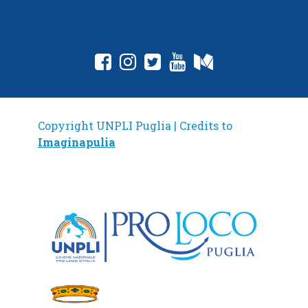
fab fa-facebook-square
fab fa-instagram
fab fa-twitter-square
fab fa-youtube
fab fa-medium
Copyright UNPLI Puglia | Credits to
Imaginapulia