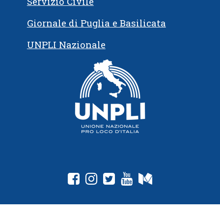
Servizio Civile
Giornale di Puglia e Basilicata
UNPLI Nazionale
fab fa-facebook-square
fab fa-instagram
fab fa-twitter-square
fab fa-youtube
fab fa-medium