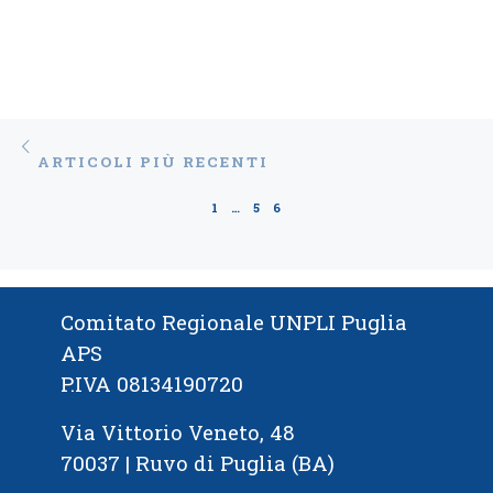
Navigazione articoli
Articoli più recenti
ARTICOLI PIÙ RECENTI
1
…
5
6
Comitato Regionale UNPLI Puglia
APS
P.IVA 08134190720
Via Vittorio Veneto, 48
70037 | Ruvo di Puglia (BA)