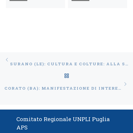
Navigazione articoli
Articolo precedente
SURANO (LE): CULTURA E COLTURE: ALLA SCOPERTA DEL FIORE PERDUTO
RITORNA ALLA LISTA
Ar
CORATO (BA): MANIFESTAZIONE DI INTERESSE E JÒ A JÒ 2023
Comitato Regionale UNPLI Puglia
APS