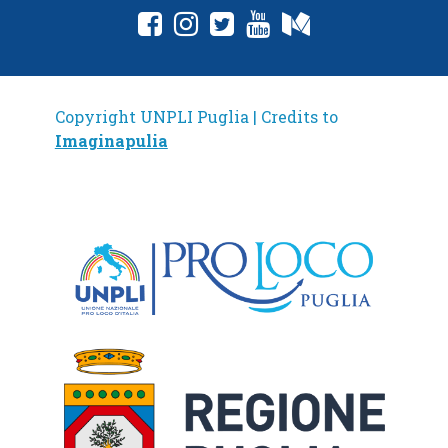
fab fa-facebook-square
fab fa-instagram
fab fa-twitter-square
fab fa-youtube
fab fa-medium
Copyright UNPLI Puglia | Credits to
Imaginapulia