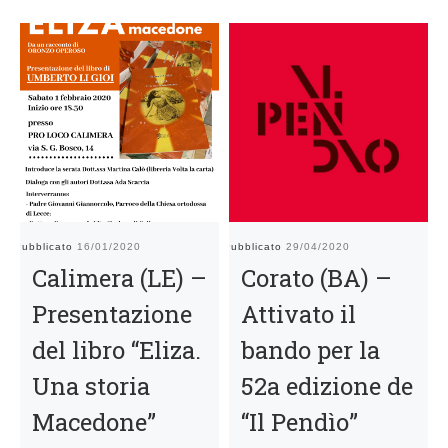
Pubblicato
16/01/2020
Pubblicato
29/04/2020
Pu
Calimera (LE) –
Corato (BA) –
Presentazione
Attivato il
del libro “Eliza.
bando per la
Una storia
52a edizione de
Macedone”
“Il Pendìo”