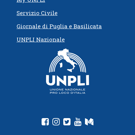
Servizio Civile
Giornale di Puglia e Basilicata
UNPLI Nazionale
fab fa-facebook-square
fab fa-instagram
fab fa-twitter-square
fab fa-youtube
fab fa-medium