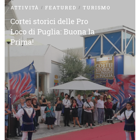
ATTIVITÀ
FEATURED
TURISMO
Cortei storici delle Pro
Loco di Puglia: Buona la
Prima!