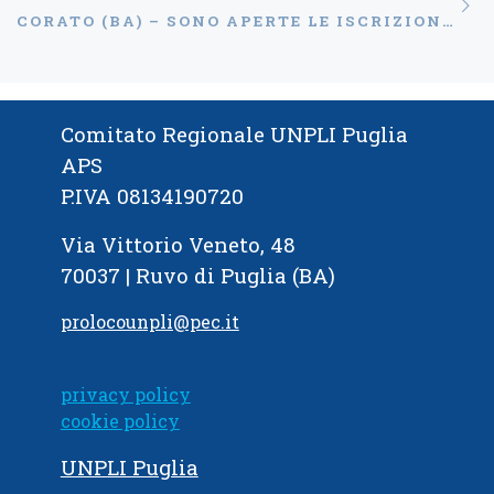
Ar
CORATO (BA) – SONO APERTE LE ISCRIZIONI PER “MODA AL VOLANTE” 2021
Comitato Regionale UNPLI Puglia
APS
P.IVA 08134190720
Via Vittorio Veneto, 48
70037 | Ruvo di Puglia (BA)
prolocounpli@pec.it
privacy policy
cookie policy
UNPLI Puglia