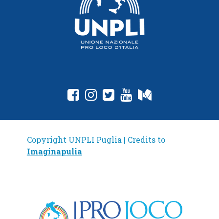
fab fa-facebook-square
fab fa-instagram
fab fa-twitter-square
fab fa-youtube
fab fa-medium
Copyright UNPLI Puglia | Credits to
Imaginapulia