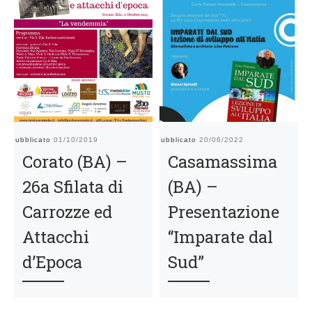
Pubblicato
01/10/2019
Pubblicato
20/06/2022
Pu
Corato (BA) –
Casamassima
26a Sfilata di
(BA) –
Carrozze ed
Presentazione
Attacchi
“Imparate dal
d’Epoca
Sud”