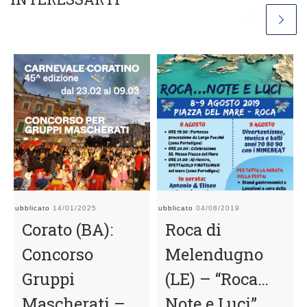
Pubblicato
14/01/2025
Pubblicato
04/08/2019
Pu
Corato (BA):
Roca di
Concorso
Melendugno
Gruppi
(LE) – “Roca…
Mascherati –
Note e Luci”