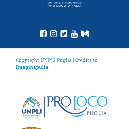
fab fa-facebook-square
fab fa-instagram
fab fa-twitter-square
fab fa-youtube
fab fa-medium
Copyright UNPLI Puglia | Credits to
Imaginapulia