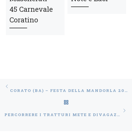
45 Carnevale
Coratino
Navigazione articoli
Articolo precedente
CORATO (BA) – FESTA DELLA MANDORLA 2021
RITORNA ALLA LISTA
Ar
PERCORRERE I TRATTURI METE E DIVAGAZIONI TRA STORIE DI UOMINI E DI ANIMALI