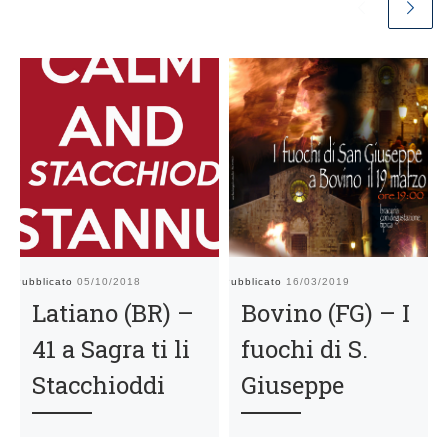
Pubblicato
05/10/2018
Pubblicato
16/03/2019
Pu
Latiano (BR) –
Bovino (FG) – I
41 a Sagra ti li
fuochi di S.
Stacchioddi
Giuseppe