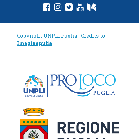
fab fa-facebook-square
fab fa-instagram
fab fa-twitter-square
fab fa-youtube
fab fa-medium
Copyright UNPLI Puglia | Credits to
Imaginapulia