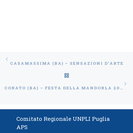
Navigazione articoli
Articolo precedente
CASAMASSIMA (BA) – SENSAZIONI D’ARTE
RITORNA ALLA LISTA
Ar
CORATO (BA) – FESTA DELLA MANDORLA 2021
Comitato Regionale UNPLI Puglia
APS