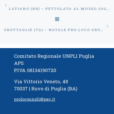
Navigazione articoli
Articolo precedente
LATIANO (BR) – PETTOLATA AL MUSEO 2022 – XXVI EDIZIONE
RITORNA ALLA LISTA
Ar
GROTTAGLIE (TA) – NATALE PRO LOCO GROTTAGLIE 2022 TRA PASSEGGIATE DIGESTIVE, PRESEPI E DONAZIONI
Comitato Regionale UNPLI Puglia
APS
P.IVA 08134190720
Via Vittorio Veneto, 48
70037 | Ruvo di Puglia (BA)
prolocounpli@pec.it