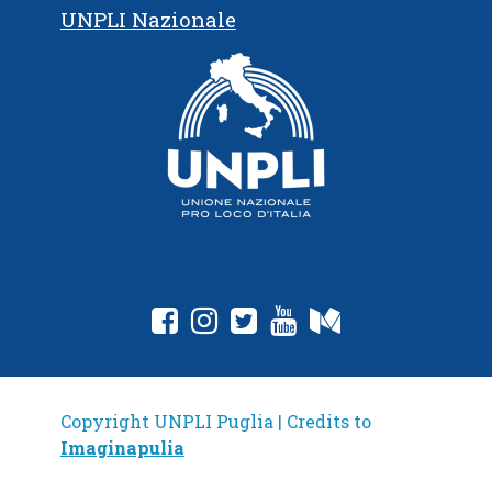
UNPLI Nazionale
fab fa-facebook-square
fab fa-instagram
fab fa-twitter-square
fab fa-youtube
fab fa-medium
Copyright UNPLI Puglia | Credits to
Imaginapulia