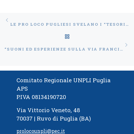
Navigazione articoli
Articolo precedente
LE PRO LOCO PUGLIESI SVELANO I “TESORI NASCOSTI” – VIAGGIO ALLA SCOPERTA DELLE BELLEZZE CELATE
RITORNA ALLA LISTA
Ar
“SUONI ED ESPERIENZE SULLA VIA FRANCIGENA”, A CORATO LA CONFERENZA STAMPA DI PRESENTAZIONE
Comitato Regionale UNPLI Puglia
APS
P.IVA 08134190720
Via Vittorio Veneto, 48
70037 | Ruvo di Puglia (BA)
prolocounpli@pec.it