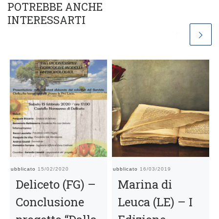
POTREBBE ANCHE
INTERESSARTI
Pubblicato
15/02/2020
Pubblicato
16/03/2019
Pu
Deliceto (FG) –
Marina di
Conclusione
Leuca (LE) – I