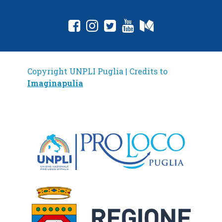
fab fa-facebook-square
fab fa-instagram
fab fa-twitter-square
fab fa-youtube
fab fa-medium
Copyright UNPLI Puglia | Credits to
Imaginapulia