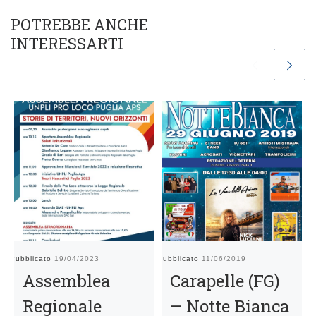
POTREBBE ANCHE
INTERESSARTI
Pubblicato
19/04/2023
Pubblicato
11/06/2019
Pu
Assemblea
Carapelle (FG)
Regionale
– Notte Bianca