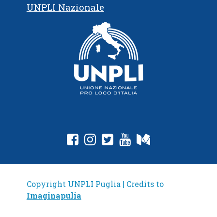
UNPLI Nazionale
fab fa-facebook-square
fab fa-instagram
fab fa-twitter-square
fab fa-youtube
fab fa-medium
Copyright UNPLI Puglia | Credits to
Imaginapulia