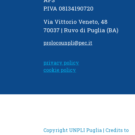
P.IVA 08134190720
Via Vittorio Veneto, 48
70037 | Ruvo di Puglia (BA)
prolocounpli@pec.it
privacy policy
cookie policy
Copyright UNPLI Puglia | Credits to
Imaginapulia