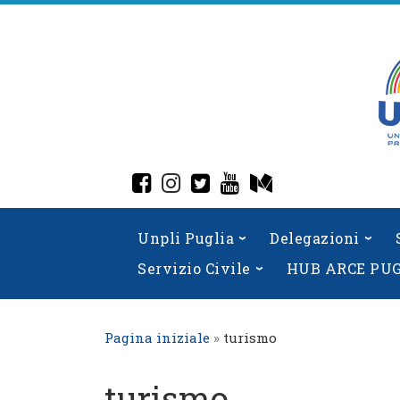
Skip
to
content
fab fa-facebook-square
fab fa-instagram
fab fa-twitter-square
fab fa-youtube
fab fa-medium
Unpli Puglia
Delegazioni
Servizio Civile
HUB ARCE PU
Pagina iniziale
»
turismo
turismo