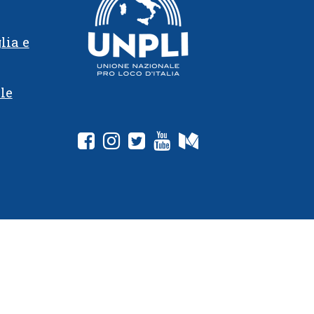
lia e
le
fab fa-facebook-square
fab fa-instagram
fab fa-twitter-square
fab fa-youtube
fab fa-medium