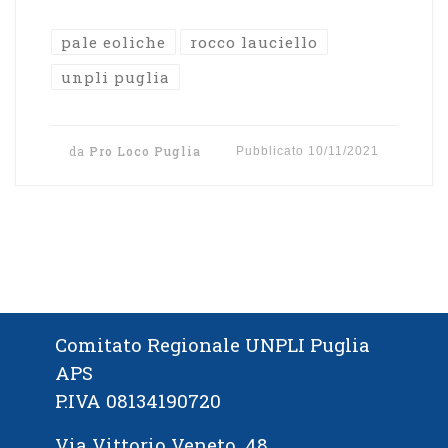
pale eoliche
rocco lauciello
unpli puglia
da
Pro Loco Puglia
Pubblicato
10/11/2021
Comitato Regionale UNPLI Puglia
APS
P.IVA 08134190720
Via Vittorio Veneto, 48