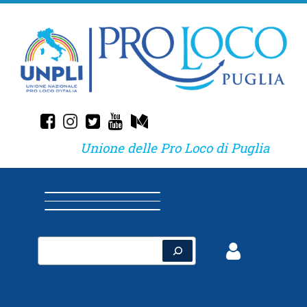
Skip
to
content
fab fa-facebook-square
fab fa-instagram
fab fa-twitter-square
fab fa-youtube
fab fa-medium
Unione delle Pro Loco di Puglia
Cerca