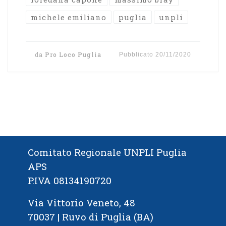
michele emiliano
puglia
unpli
da
Pro Loco Puglia
Pubblicato
20/11/2020
Comitato Regionale UNPLI Puglia
APS
P.IVA 08134190720
Via Vittorio Veneto, 48
70037 | Ruvo di Puglia (BA)