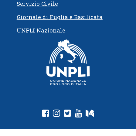
Servizio Civile
Giornale di Puglia e Basilicata
UNPLI Nazionale
fab fa-facebook-square
fab fa-instagram
fab fa-twitter-square
fab fa-youtube
fab fa-medium