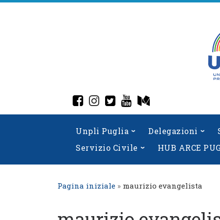
Skip
to
content
fab fa-facebook-square
fab fa-instagram
fab fa-twitter-square
fab fa-youtube
fab fa-medium
Unpli Puglia
Delegazioni
Servizio Civile
HUB ARCE PU
Pagina iniziale
»
maurizio evangelista
maurizio evangeli