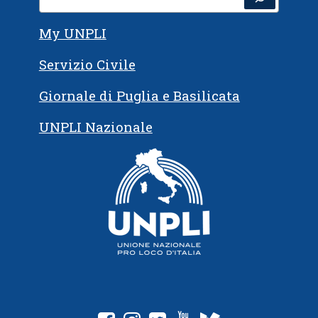
My UNPLI
Servizio Civile
Giornale di Puglia e Basilicata
UNPLI Nazionale
fab fa-facebook-square
fab fa-instagram
fab fa-twitter-square
fab fa-youtube
fab fa-medium