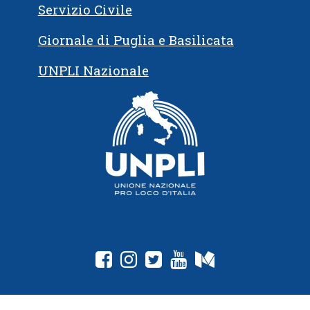
Servizio Civile
Giornale di Puglia e Basilicata
UNPLI Nazionale
fab fa-facebook-square
fab fa-instagram
fab fa-twitter-square
fab fa-youtube
fab fa-medium