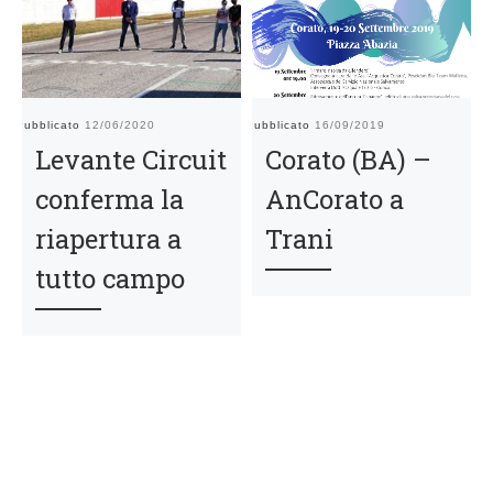
Pubblicato
12/06/2020
Pubblicato
16/09/2019
Pu
Levante Circuit
Corato (BA) –
conferma la
AnCorato a
riapertura a
Trani
tutto campo