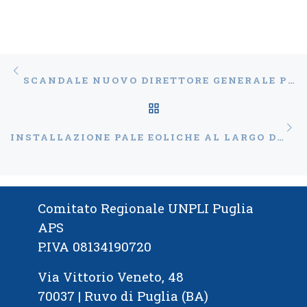
Navigazione articoli
Articolo precedente
SCANDALE NUOVO DIRETTORE GENERALE PUGLIAPROMOZIONE, GLI AUGURI DELLE PRO LOCO PUGLIESI
RITORNA ALLA LISTA
Ar
INSTALLAZIONE PALE EOLICHE AL LARGO DI OTRANTO, NETTA CONTRARIETÀ DELLE PRO LOCO PUGLIESI
Comitato Regionale UNPLI Puglia
APS
P.IVA 08134190720
Via Vittorio Veneto, 48
70037 | Ruvo di Puglia (BA)