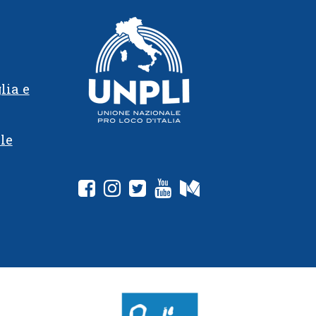
lia e
le
fab fa-facebook-square
fab fa-instagram
fab fa-twitter-square
fab fa-youtube
fab fa-medium