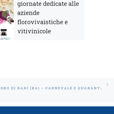
giornate dedicate alle
aziende
florovivaistiche e
vitivinicole
La Pro Loco UNPLI Ruvo di
Puglia propone in data 18 e 19
maggio, la II edizione di “Rose &
Rosati”, due giornate dedicate
alle […]
Ar
 DEGLI ARTICOLI
SANNICANDRO DI BARI (BA) – CARNEVALE E QUARANTANA 2019