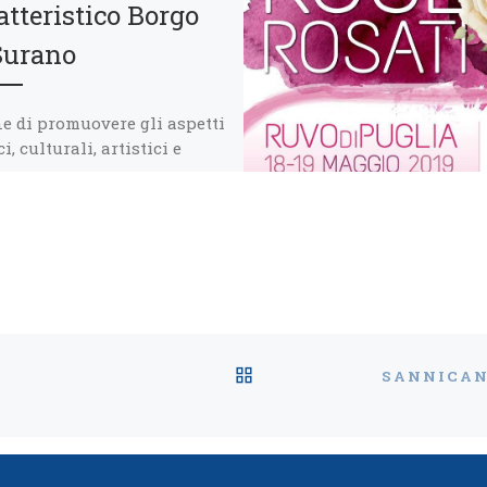
atteristico Borgo
Surano
ne di promuovere gli aspetti
ci, culturali, artistici e
oli del paese, la Pro Loco
o, nell’ambito del progetto
ervizio […]
RITORNA ALLA LISTA