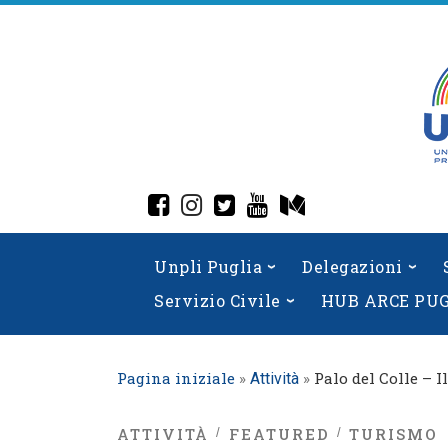
Skip
to
content
fab fa-facebook-square
fab fa-instagram
fab fa-twitter-square
fab fa-youtube
fab fa-medium
Unpli Puglia
Delegazioni
Servizio Civile
HUB ARCE PU
Pagina iniziale
»
»
Palo del Colle – I
Attività
ATTIVITÀ
FEATURED
TURISMO