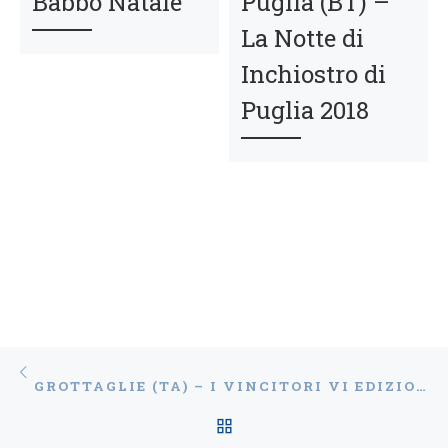
Babbo Natale
Puglia (BT) –
La Notte di
Inchiostro di
Puglia 2018
Navigazione articoli
Articolo precedente
GROTTAGLIE (TA) – I VINCITORI VI EDIZIONE UNO SCATTO PER SAN CIRO E UN DISEGNO PER SAN CIRO 2019
RITORNA ALLA LISTA