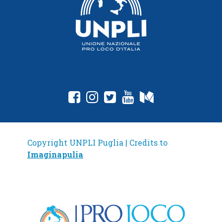
fab fa-facebook-square
fab fa-instagram
fab fa-twitter-square
fab fa-youtube
fab fa-medium
Copyright UNPLI Puglia | Credits to
Imaginapulia