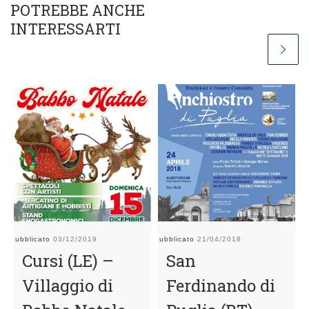
POTREBBE ANCHE
INTERESSARTI
Pubblicato
03/12/2019
Pubblicato
21/04/2018
Pu
Cursi (LE) –
San
Villaggio di
Ferdinando di