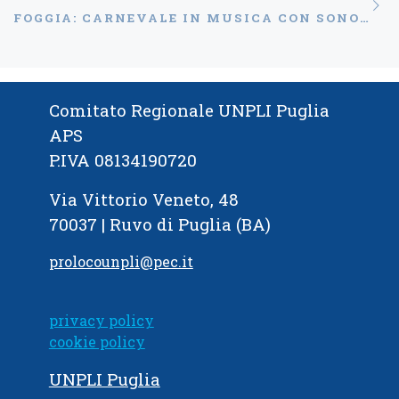
Ar
FOGGIA: CARNEVALE IN MUSICA CON SONOHRA E NICOLAS DE SOUZA
Comitato Regionale UNPLI Puglia
APS
P.IVA 08134190720
Via Vittorio Veneto, 48
70037 | Ruvo di Puglia (BA)
prolocounpli@pec.it
privacy policy
cookie policy
UNPLI Puglia