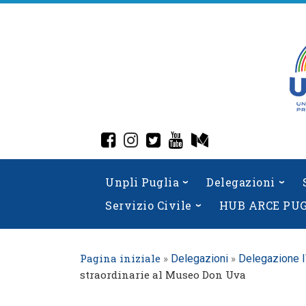
Skip
to
content
fab fa-facebook-square
fab fa-instagram
fab fa-twitter-square
fab fa-youtube
fab fa-medium
Unpli Puglia
Delegazioni
Servizio Civile
HUB ARCE PU
Pagina iniziale
»
»
Delegazioni
Delegazione 
straordinarie al Museo Don Uva