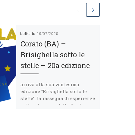
Pubblicato
19/07/2020
Corato (BA) –
Brisighella sotto le
stelle – 20a edizione
arriva alla sua ventesima
edizione “Brisighella sotto le
stelle”, la rassegna di esperienze
culturali a cura della Pro Loco
“Quadratum” che ormai […]