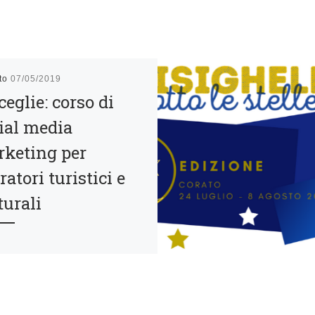
ato
07/05/2019
ceglie: corso di
ial media
keting per
ratori turistici e
turali
zione del Corso
ialmedia&tourism
izzato dalla Pro Loco
glie La Pro Loco di
glie, in collaborazione con