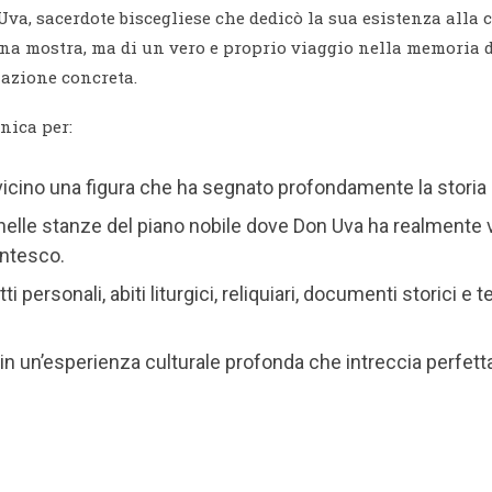
a, sacerdote biscegliese che dedicò la sua esistenza alla cu
i una mostra, ma di un vero e proprio viaggio nella memoria
 azione concreta.
nica per:
cino una figura che ha segnato profondamente la storia so
nelle stanze del piano nobile dove Don Uva ha realmente v
entesco.
i personali, abiti liturgici, reliquiari, documenti storici
n un’esperienza culturale profonda che intreccia perfettam