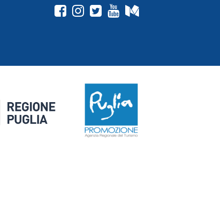
fab fa-facebook-square
fab fa-instagram
fab fa-twitter-square
fab fa-youtube
fab fa-medium