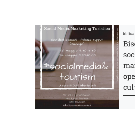
Pubblic
Bis
soc
mar
ope
cul
I edi
#soc
organ
Bisce
Bisce