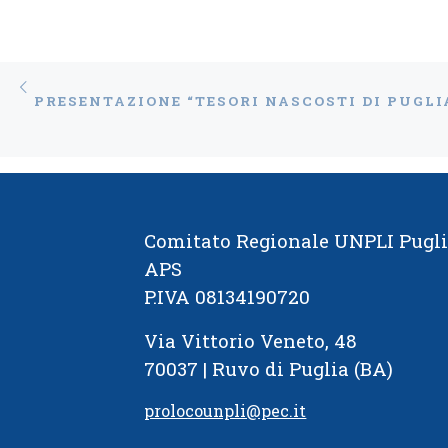
Unpli
Navigazione articoli
Articolo precedente
PRESENTAZIONE “TESORI NASCOSTI DI PUGLIA
Comitato Regionale UNPLI Pugl
APS
P.IVA 08134190720
Via Vittorio Veneto, 48
70037 | Ruvo di Puglia (BA)
prolocounpli@pec.it