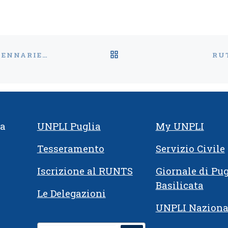
ri, con il patrocinio del
e di Corato. […]
RITORNA ALLA LISTA
CASAMASSIMA (BA) – PRESENTAZIONE “U CALENNARIE DE CASAMASSEME”
RU
ia
UNPLI Puglia
My UNPLI
Tesseramento
Servizio Civile
Iscrizione al RUNTS
Giornale di Pug
Basilicata
Le Delegazioni
UNPLI Naziona