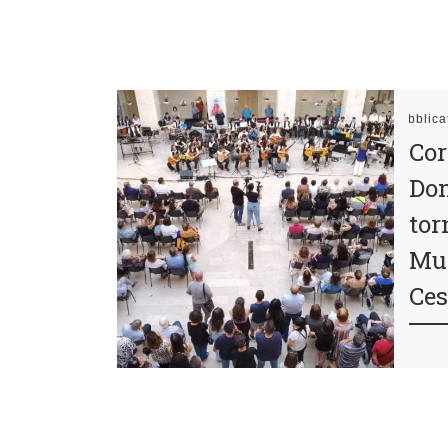
Pubblic
Cor
Dom
tor
Mus
Ces
L’ini
Pro 
colla
Comp