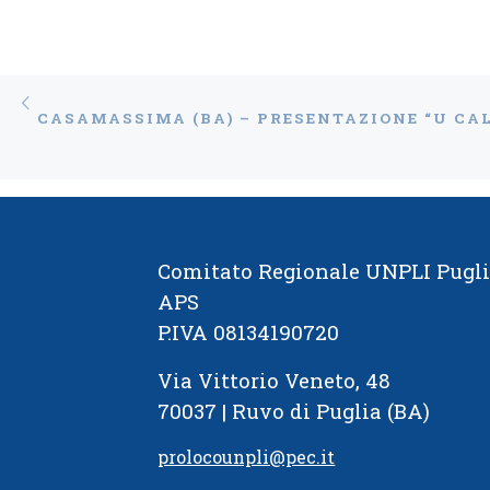
Gaspe
Comun
Navigazione articoli
Articolo precedente
Comitato Regionale UNPLI Pugl
APS
P.IVA 08134190720
Via Vittorio Veneto, 48
70037 | Ruvo di Puglia (BA)
prolocounpli@pec.it