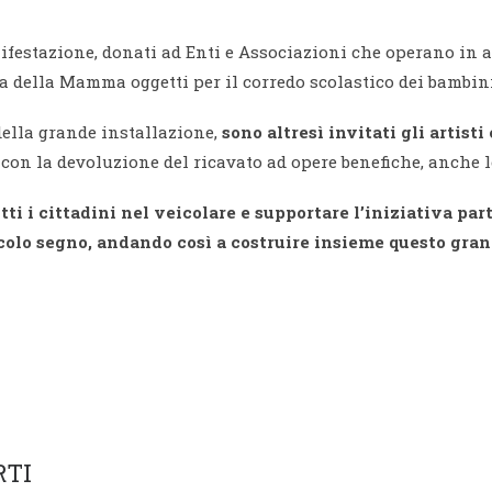
nifestazione, donati ad Enti e Associazioni che operano in am
a della Mamma oggetti per il corredo scolastico dei bambini
della grande installazione,
sono altresì invitati gli artis
 con la devoluzione del ricavato ad opere benefiche, anche le
ti i cittadini nel veicolare e supportare l’iniziativa pa
colo segno, andando così a costruire insieme questo gra
RTI