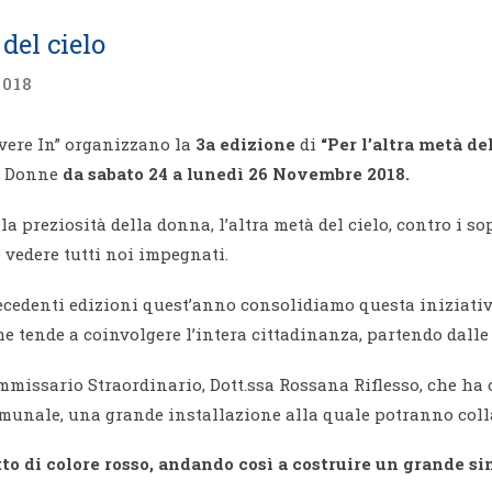
del cielo
2018
vere In” organizzano la
3a edizione
di
“
Per l’altra metà del
le Donne
da sabato 24 a lunedì 26 Novembre 2018.
a preziosità della donna, l’altra metà del cielo, contro i s
e vedere tutti noi impegnati.
precedenti edizioni quest’anno consolidiamo questa iniziati
e tende a coinvolgere l’intera cittadinanza, partendo dalle 
mmissario Straordinario, Dott.ssa Rossana Riflesso, che ha 
omunale, una grande installazione alla quale potranno collab
etto di colore rosso, andando così a costruire un grande 