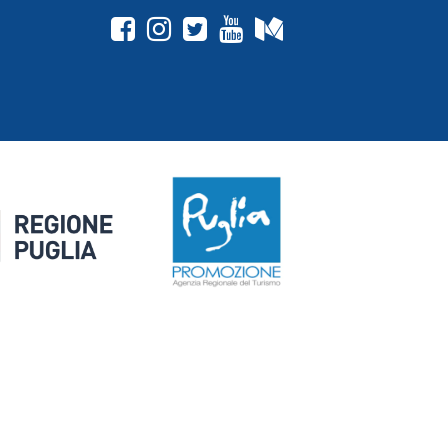
fab fa-facebook-square
fab fa-instagram
fab fa-twitter-square
fab fa-youtube
fab fa-medium