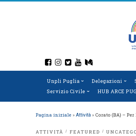
Skip
to
content
fab fa-facebook-square
fab fa-instagram
fab fa-twitter-square
fab fa-youtube
fab fa-medium
Unpli Puglia
Delegazioni
Servizio Civile
HUB ARCE PU
Pagina iniziale
»
»
Corato (BA) – Per 
Attività
ATTIVITÀ
FEATURED
UNCATEG