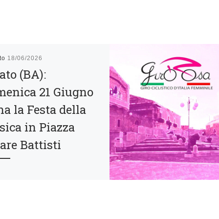
ato
18/06/2026
ato (BA):
enica 21 Giugno
na la Festa della
ica in Piazza
are Battisti
ziativa organizzata dalla
Loco Quadratum in
borazione con l’Istituto
rensivo Tattoli – De