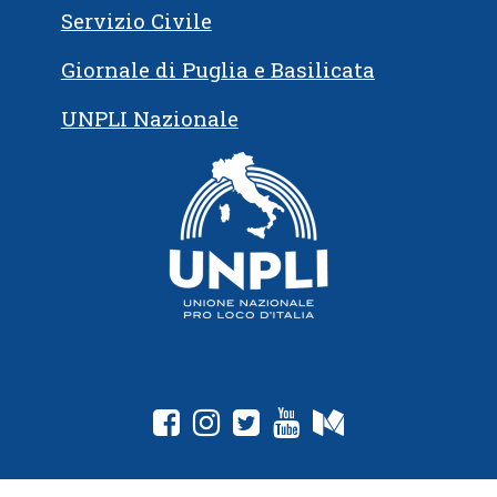
Servizio Civile
Giornale di Puglia e Basilicata
UNPLI Nazionale
fab fa-facebook-square
fab fa-instagram
fab fa-twitter-square
fab fa-youtube
fab fa-medium