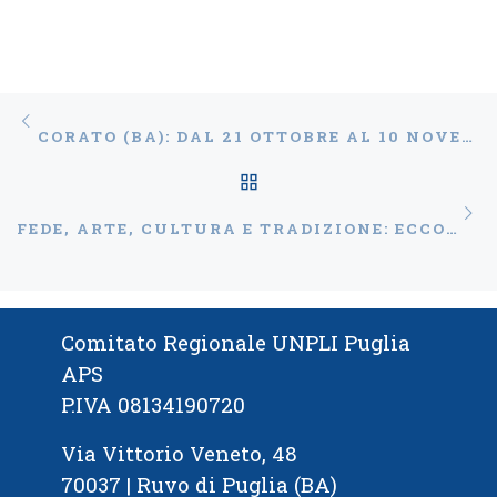
Navigazione articoli
Articolo precedente
CORATO (BA): DAL 21 OTTOBRE AL 10 NOVEMBRE TORNA “SENTI CHE MURGIA!”
RITORNA ALLA LISTA
Ar
FEDE, ARTE, CULTURA E TRADIZIONE: ECCO IL PROGRAMMA DELLA JÒ A JÒ
Comitato Regionale UNPLI Puglia
APS
P.IVA 08134190720
Via Vittorio Veneto, 48
70037 | Ruvo di Puglia (BA)