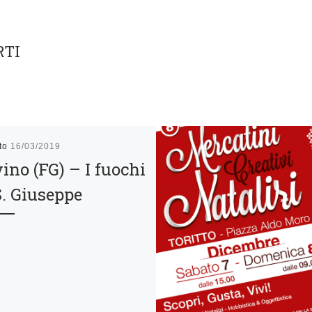
RTI
ato
16/03/2019
ino (FG) – I fuochi
S. Giuseppe