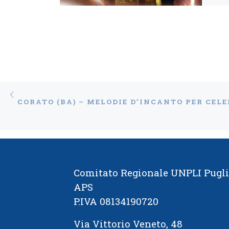
Navigazione articoli
Articolo precedente
Comitato Regionale UNPLI Pugl
APS
P.IVA 08134190720
Via Vittorio Veneto, 48