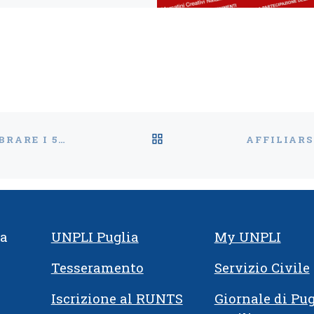
RITORNA ALLA LISTA
CORATO (BA) – MELODIE D’INCANTO PER CELEBRARE I 52 ANNI DELLA PRO LOCO QUADRATUM
ia
UNPLI Puglia
My UNPLI
Tesseramento
Servizio Civile
Iscrizione al RUNTS
Giornale di Pug