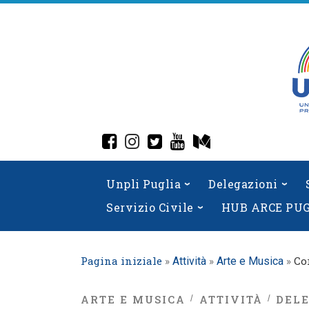
Skip
to
content
fab fa-facebook-square
fab fa-instagram
fab fa-twitter-square
fab fa-youtube
fab fa-medium
Unpli Puglia
Delegazioni
Servizio Civile
HUB ARCE PU
Pagina iniziale
»
»
»
Co
Attività
Arte e Musica
ARTE E MUSICA
ATTIVITÀ
DEL