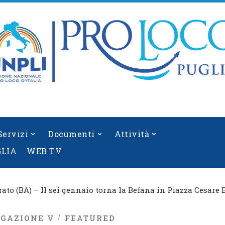
Servizi
Documenti
Attività
GLIA
WEB TV
rato (BA) – Il sei gennaio torna la Befana in Piazza Cesare B
EGAZIONE V
FEATURED