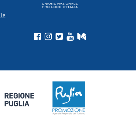
le
fab fa-facebook-square
fab fa-instagram
fab fa-twitter-square
fab fa-youtube
fab fa-medium