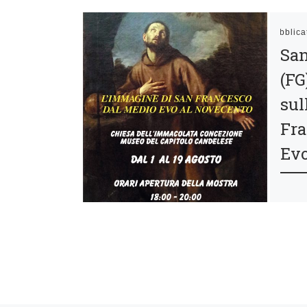
Pubblic
San
(FG
sul
Fra
Evo
Nell’
morte
l’Ass
del P
Sant’
Patro