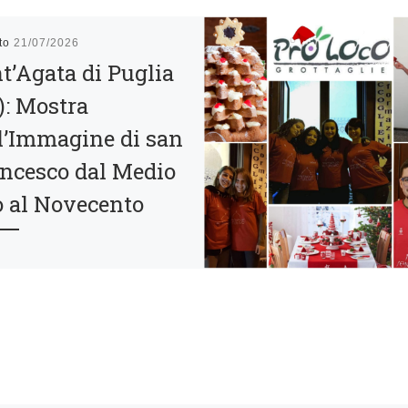
ato
21/07/2026
t’Agata di Puglia
): Mostra
l’Immagine di san
ncesco dal Medio
 al Novecento
ottavo centenario della
 di San Francesco,
ociazione Italiana Amici
resepio sede di Candela
Agata di Puglia ricorda il
no d’Italia […]