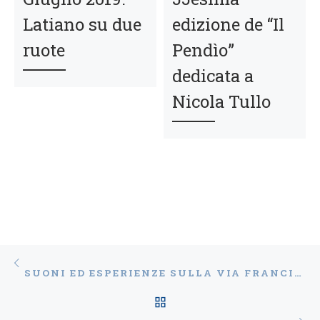
Latiano su due
edizione de “Il
ruote
Pendìo”
dedicata a
Nicola Tullo
Navigazione articoli
Articolo precedente
SUONI ED ESPERIENZE SULLA VIA FRANCIGENA: IL 30 GIUGNO I KALEIDO SEA IN CONCERTO A CORATO
RITORNA ALLA LISTA