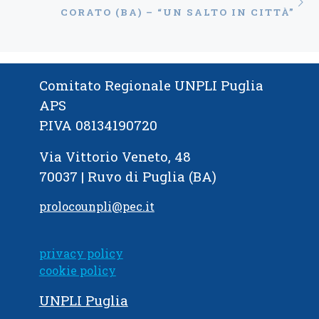
Ar
CORATO (BA) – “UN SALTO IN CITTÀ”
Comitato Regionale UNPLI Puglia
APS
P.IVA 08134190720
Via Vittorio Veneto, 48
70037 | Ruvo di Puglia (BA)
prolocounpli@pec.it
privacy policy
cookie policy
UNPLI Puglia