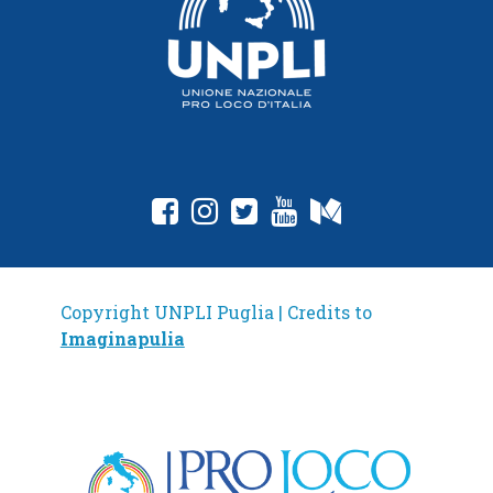
fab fa-facebook-square
fab fa-instagram
fab fa-twitter-square
fab fa-youtube
fab fa-medium
Copyright UNPLI Puglia | Credits to
Imaginapulia