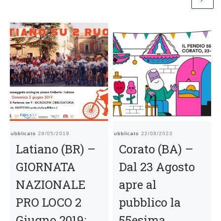
Pubblicato
28/05/2019
Pubblicato
22/08/2023
Pu
Latiano (BR) –
Corato (BA) –
GIORNATA
Dal 23 Agosto
NAZIONALE
apre al
PRO LOCO 2
pubblico la
Giugno 2019:
55esima