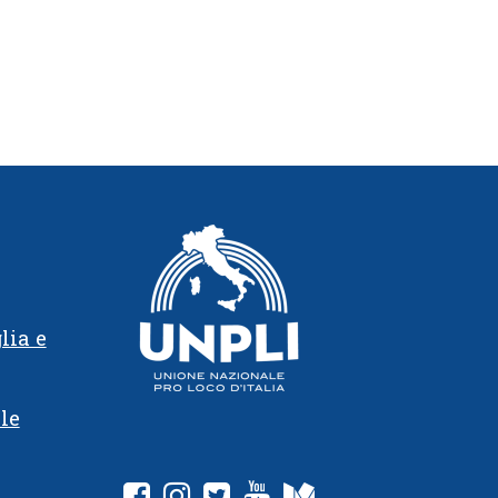
lia e
le
fab fa-facebook-square
fab fa-instagram
fab fa-twitter-square
fab fa-youtube
fab fa-medium