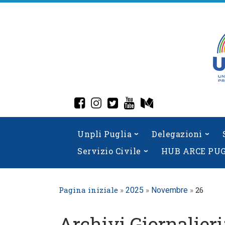
Skip
to
content
fab fa-facebook-square
fab fa-instagram
fab fa-twitter-square
fab fa-youtube
fab fa-medium
Unpli Puglia
Delegazioni
Servizio Civile
HUB ARCE PU
Pagina iniziale
»
»
»
26
2025
Novembre
Archivi Giornalieri