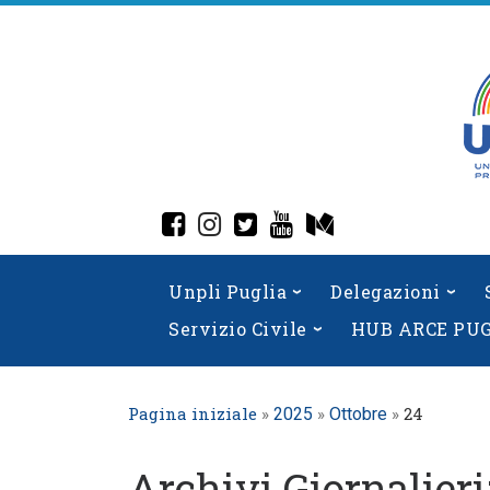
Skip
to
content
fab fa-facebook-square
fab fa-instagram
fab fa-twitter-square
fab fa-youtube
fab fa-medium
Unpli Puglia
Delegazioni
Servizio Civile
HUB ARCE PU
Pagina iniziale
»
»
»
24
2025
Ottobre
Archivi Giornalieri