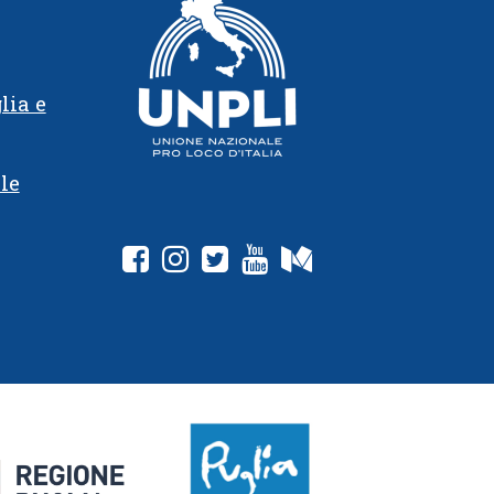
lia e
le
fab fa-facebook-square
fab fa-instagram
fab fa-twitter-square
fab fa-youtube
fab fa-medium