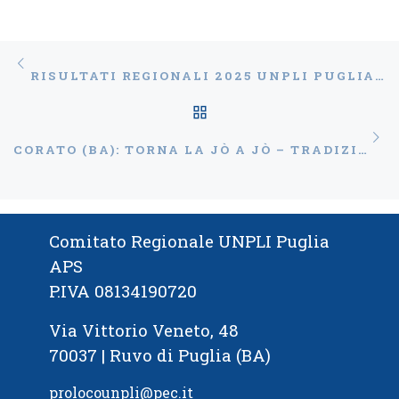
Navigazione articoli
Articolo precedente
RISULTATI REGIONALI 2025 UNPLI PUGLIA: «CONGRATULAZIONI AL PRESIDENTE DECARO. PRO LOCO PUGLIESI PRONTE A LAVORARE FIANCO A FIANCO
RITORNA ALLA LISTA
Ar
CORATO (BA): TORNA LA JÒ A JÒ – TRADIZIONALE FALÒ DI SANTA LUCIA
Comitato Regionale UNPLI Puglia
APS
P.IVA 08134190720
Via Vittorio Veneto, 48
70037 | Ruvo di Puglia (BA)
prolocounpli@pec.it