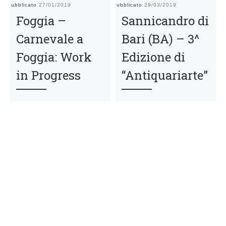
Pubblicato
27/01/2019
Pubblicato
29/03/2019
Pu
Foggia –
Sannicandro di
Carnevale a
Bari (BA) – 3^
Foggia: Work
Edizione di
in Progress
“Antiquariarte”