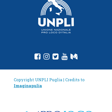
fab fa-facebook-square
fab fa-instagram
fab fa-twitter-square
fab fa-youtube
fab fa-medium
Copyright UNPLI Puglia | Credits to
Imaginapulia