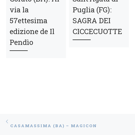
via la
Puglia (FG):
57ettesima
SAGRA DEI
edizione de Il
CICCECUOTTE
Pendìo
Navigazione articoli
Articolo precedente
CASAMASSIMA (BA) – MAGICON