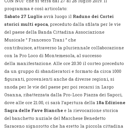
CON NOI” che si terrà dal 27 al 28 luglio 2019. Il
programma è così articolato:
Sabato 27 Luglio
avrà luogo il
Raduno dei Cortei
storici multi epoca
, preceduto dalla sfilata per le vie
del paese della Banda Cittadina Associazione
Musicale “ Francesco Trani ” che
contribuisce, attraverso la pluriennale collaborazione
con la Pro Loco di Montemesola, al successo
della manifestazione. Alle ore 20.30 il corteo preceduto
da un gruppo di sbandieratori e formato da circa 1000
figuranti, provenienti anche da diverse regioni, si
snoda per le vie del paese per poi recarsi in Largo
Osanna, ribattezzata dalla Pro-Loco Piazza dei Sapori,
dove alle ore 21.00, ci sarà l’apertura della
18a Edizione
Sagra delle Fave Bianche
e la rievocazione storica
del banchetto nuziale del Marchese Benedetto
Saraceno signorotto che ha eretto la piccola cittadina