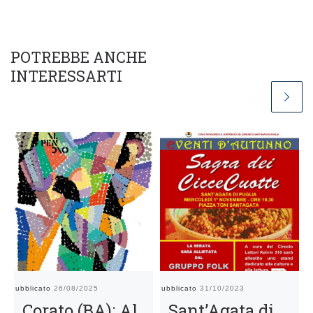
POTREBBE ANCHE
INTERESSARTI
Pubblicato
26/08/2025
Pubblicato
31/10/2023
Pu
Corato (BA): Al
Sant’Agata di