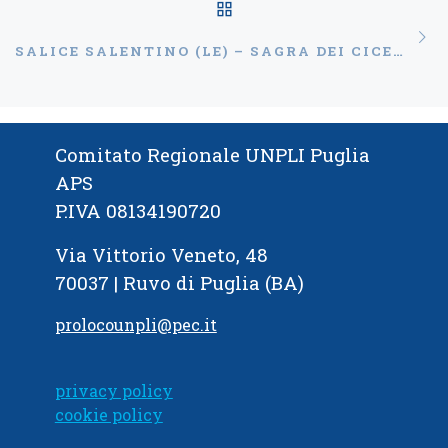
RITORNA ALLA LISTA
Ar
SALICE SALENTINO (LE) – SAGRA DEI CICERI E TRIA E DEL NEGROAMARO
Comitato Regionale UNPLI Puglia
APS
P.IVA 08134190720
Via Vittorio Veneto, 48
70037 | Ruvo di Puglia (BA)
prolocounpli@pec.it
privacy policy
cookie policy