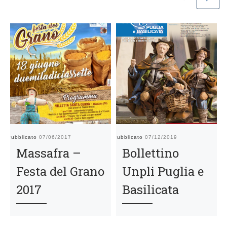
Pubblicato
07/06/2017
Pubblicato
07/12/2019
Pu
Massafra –
Bollettino
Festa del Grano
Unpli Puglia e
2017
Basilicata