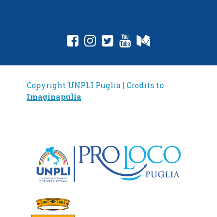
fab fa-facebook-square
fab fa-instagram
fab fa-twitter-square
fab fa-youtube
fab fa-medium
Copyright UNPLI Puglia | Credits to
Imaginapulia