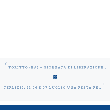
Navigazione articoli
Articolo precedente
TORITTO (BA) – GIORNATA DI LIBERAZIONE DEGLI ANIMALI SELVATICI
RITORNA ALLA LISTA
Ar
TERLIZZI: IL 06 E 07 LUGLIO UNA FESTA PER IL FIORONE “MINGO TAURO”