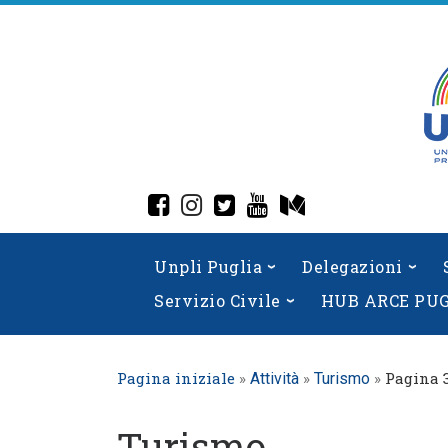
Skip
to
content
fab fa-facebook-square
fab fa-instagram
fab fa-twitter-square
fab fa-youtube
fab fa-medium
Unpli Puglia
Delegazioni
Servizio Civile
HUB ARCE PU
Pagina iniziale
»
»
»
Pagina 
Attività
Turismo
Turismo