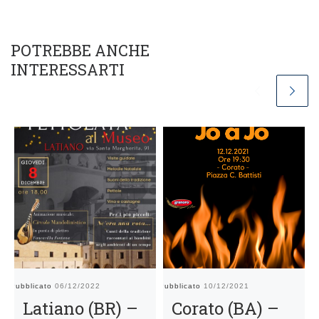
POTREBBE ANCHE
INTERESSARTI
Pubblicato
06/12/2022
Pubblicato
10/12/2021
Pu
Latiano (BR) –
Corato (BA) –