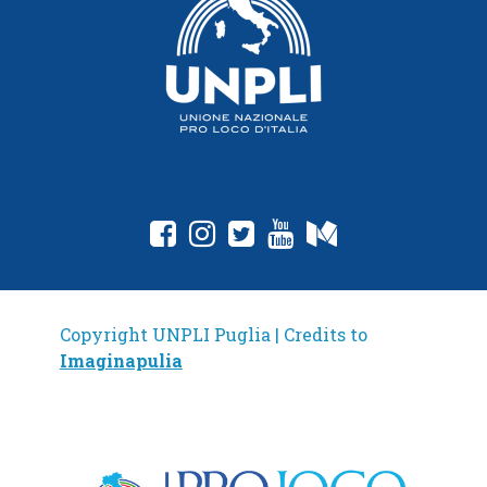
fab fa-facebook-square
fab fa-instagram
fab fa-twitter-square
fab fa-youtube
fab fa-medium
Copyright UNPLI Puglia | Credits to
Imaginapulia