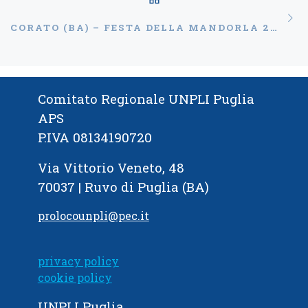
Ar
CORATO (BA) – FESTA DELLA MANDORLA 2A EDIZIONE
Comitato Regionale UNPLI Puglia
APS
P.IVA 08134190720
Via Vittorio Veneto, 48
70037 | Ruvo di Puglia (BA)
prolocounpli@pec.it
privacy policy
cookie policy
UNPLI Puglia