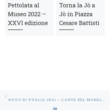
Pettolata al
Torna la Jò a
Museo 2022 –
Jò in Piazza
XXVI edizione
Cesare Battisti
Navigazione articoli
Articolo precedente
RUVO DI PUGLIA (BA) – L’ARTE DEL MODELLISMO, XII EDIZIONE: “L’ARTE DEL PARTICOLARE”
RITORNA ALLA LISTA