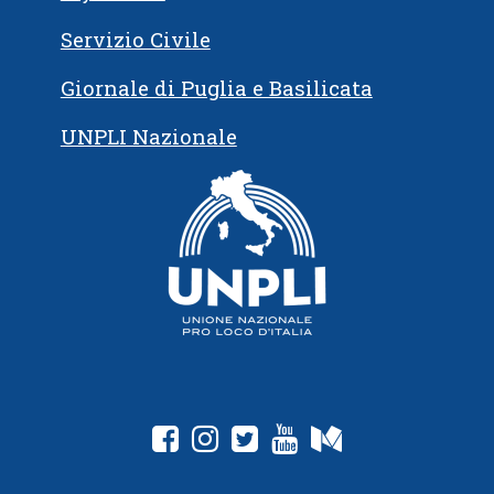
Servizio Civile
Giornale di Puglia e Basilicata
UNPLI Nazionale
fab fa-facebook-square
fab fa-instagram
fab fa-twitter-square
fab fa-youtube
fab fa-medium