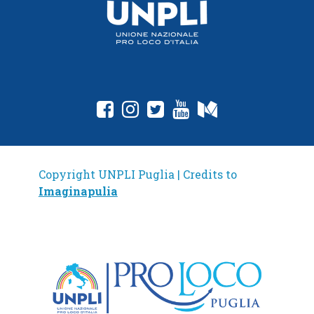
fab fa-facebook-square
fab fa-instagram
fab fa-twitter-square
fab fa-youtube
fab fa-medium
Copyright UNPLI Puglia | Credits to
Imaginapulia